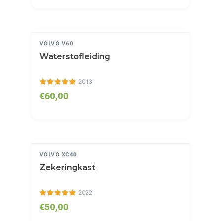
BEKIJKEN
GETEST
VOLVO V60
Waterstofleiding
2013
€60,00
BEKIJKEN
GETEST
VOLVO XC40
Zekeringkast
2022
€50,00