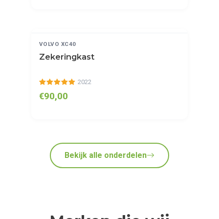
BEKIJKEN
GETEST
VOLVO XC40
Zekeringkast
2022
€90,00
Bekijk alle onderdelen